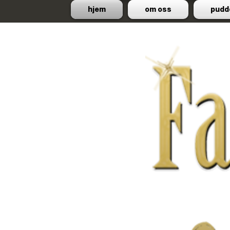
hjem
om oss
pudd