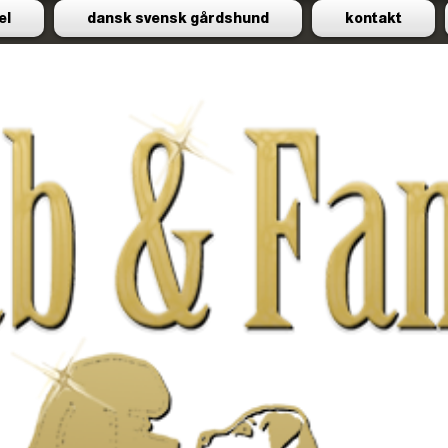
el
dansk svensk gårdshund
kontakt