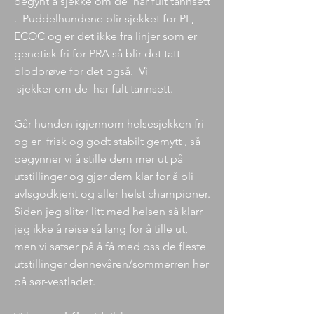
begynt å sjekke om de har fult tannsett
. Puddelhundene blir sjekket for PL,
ECOC og er det ikke fra linjer som er
genetisk fri for PRA så blir det tatt
blodprøve for det også. Vi
sjekker om de har fult tannsett.
Går hunden igjennom helsesjekken fri
og er frisk og godt stabilt gemytt , så
begynner vi å stille dem mer ut på
utstillinger og gjør dem klar for å bli
avlsgodkjent og aller helst championer.
Siden jeg sliter litt med helsen så klarr
jeg ikke å reise så lang for å tille ut,
men vi satser på å få med oss de fleste
utstillinger dennevåren/sommerren her
på sør-vestladet.