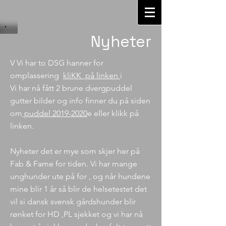
Nyheter
V Vi har to DSG hanner for
omplassering
kliKK på linken
i
Vi har nå fått 2 brune dvergpuddel
gutter bilder og info finner du på siden
om
puddel 2019-2020
e eller klikk
på
linken.
Nyheter det er mye som skjer her på
Fab & Fame for tiden. Vi har mange
unghunder ute på for , og når hundene
mine blir 1 år så blir de helsetestet det
vil si dansk svensk gårdshunder blir
rønket for HD ,PL sjekket og vi har nå